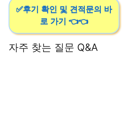
✅후기 확인 및 견적문의 바
로 가기 👈👈
자주 찾는 질문 Q&A