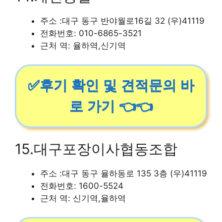
주소 :대구 동구 반야월로16길 32 (우)41119
전화번호: 010-6865-3521
근처 역: 율하역,신기역
✅후기 확인 및 견적문의 바
로 가기 👈👈
15.대구포장이사협동조합
주소 :대구 동구 율하동로 135 3층 (우)41119
전화번호: 1600-5524
근처 역: 신기역,율하역