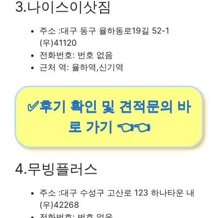
3.나이스이삿짐
주소 :대구 동구 율하동로19길 52-1
(우)41120
전화번호: 번호 없음
근처 역: 율하역,신기역
✅후기 확인 및 견적문의 바
로 가기 👈👈
4.무빙플러스
주소 :대구 수성구 고산로 123 하나타운 내
(우)42268
전화번호: 번호 없음