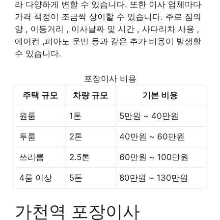
라 다양하게 변할 수 있습니다. 또한 이사 업체마다
가격 책정이 조금씩 상이할 수 있습니다. 주로 짐의
양 , 이동거리 , 이사날짜 및 시간 , 사다리차 사용 ,
에어컨 ,피아노 운반 등과 같은 추가 비용이 발생할
수 있습니다.
포장이사 비용
주택 규모
차량 규모
기본 비용
원룸
1톤
5만원 ~ 40만원
투룸
2톤
40만원 ~ 60만원
쓰리룸
2.5톤
60만원 ~ 100만원
4룸 이상
5톤
80만원 ~ 130만원
가천역 포장이사