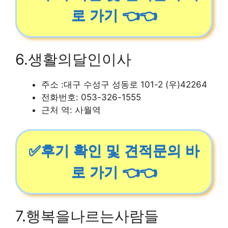
로 가기 👈👈
6.생활의달인이사
주소 :대구 수성구 성동로 101-2 (우)42264
전화번호: 053-326-1555
근처 역: 사월역
✅후기 확인 및 견적문의 바
로 가기 👈👈
7.행복을나르는사람들