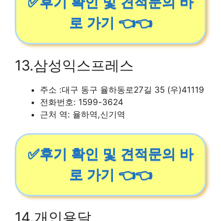
✅후기 확인 및 견적문의 바
로 가기 👈👈
13.삼성익스프레스
주소 :대구 동구 율하동로27길 35 (우)41119
전화번호: 1599-3624
근처 역: 율하역,신기역
✅후기 확인 및 견적문의 바
로 가기 👈👈
14.개인용달