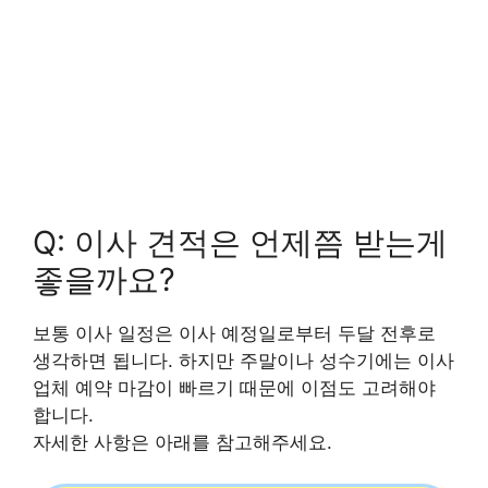
Q: 이사 견적은 언제쯤 받는게
좋을까요?
보통 이사 일정은 이사 예정일로부터 두달 전후로
생각하면 됩니다. 하지만 주말이나 성수기에는 이사
업체 예약 마감이 빠르기 때문에 이점도 고려해야
합니다.
자세한 사항은 아래를 참고해주세요.