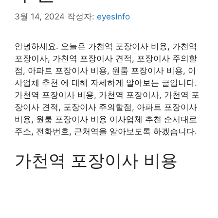
3월 14, 2024
작성자:
eyesInfo
안녕하세요. 오늘은 가천역 포장이사 비용, 가천역
포장이사, 가천역 포장이사 견적, 포장이사 주의할
점, 아파트 포장이사 비용, 원룸 포장이사 비용, 이
사업체 추천 에 대해 자세하게 알아보는 글입니다.
가천역 포장이사 비용, 가천역 포장이사, 가천역 포
장이사 견적, 포장이사 주의할점, 아파트 포장이사
비용, 원룸 포장이사 비용 이사업체 추천 순서대로
주소, 전화번호, 근처역을 알아보도록 하겠습니다.
가천역 포장이사 비용