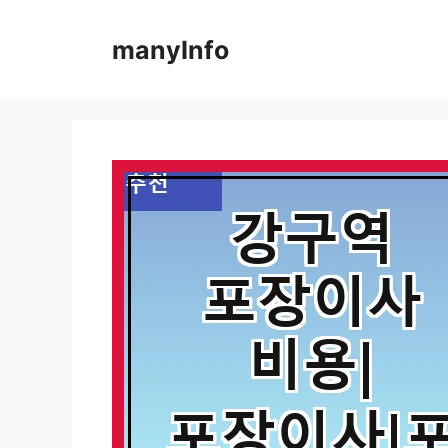
컨
텐
manyInfo
츠
로
건
너
뛰
기