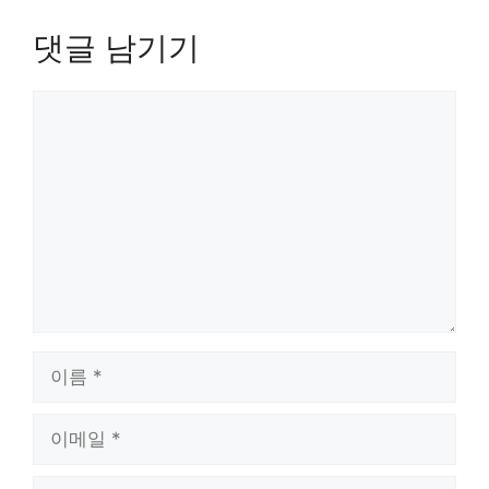
댓글 남기기
댓
글
이
름
이
메
일
웹