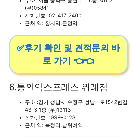
주소 :서울 송파구 충민로 5 c동 301호
(우)05841
전화번호: 02-417-2400
근처 역: 장지역,문정역
✅후기 확인 및 견적문의 바
로 가기 👈👈
6.통인익스프레스 위례점
주소 :경기 성남시 수정구 성남대로1542번길
43-3 1층 (우)13113
전화번호: 1899-0123
근처 역: 복정역,남위례역