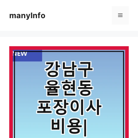
컨
텐
manyInfo
메
츠
로
뉴
건
너
뛰
기