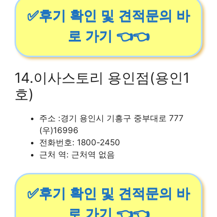
✅후기 확인 및 견적문의 바
로 가기 👈👈
14.이사스토리 용인점(용인1
호)
주소 :경기 용인시 기흥구 중부대로 777
(우)16996
전화번호: 1800-2450
근처 역: 근처역 없음
✅후기 확인 및 견적문의 바
로 가기 👈👈