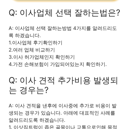
Q: 이사업체 선택 잘하는법은?
A: 이사업체 선택 잘하는방법 4가지를 알려드리도
록 하겠습니다.
1.이사업체 후기확인하기
2.여러 업체 비교하기
3.이사 허가업체인지 확인하기
4.가전 손해보험이 가입되어있는지 확인하기.
Q: 이사 견적 추가비용 발생되
는 경우는?
A: 이사 견적을 낸후에 이사중에 추가로 비용이 발
생되는 경우가 있습니다. 아래에 대표적인 사례를
알려드리도록 하겠습니다.
1. 이삿짐트럭이 좁은 골목이나 교통으로인해 목적