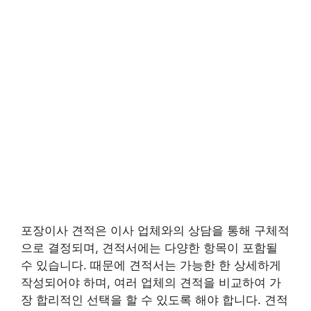
포장이사 견적은 이사 업체와의 상담을 통해 구체적
으로 결정되며, 견적서에는 다양한 항목이 포함될
수 있습니다. 때문에 견적서는 가능한 한 상세하게
작성되어야 하며, 여러 업체의 견적을 비교하여 가
장 합리적인 선택을 할 수 있도록 해야 합니다. 견적