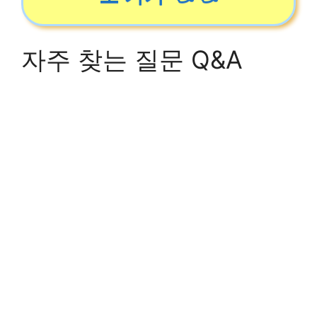
자주 찾는 질문 Q&A