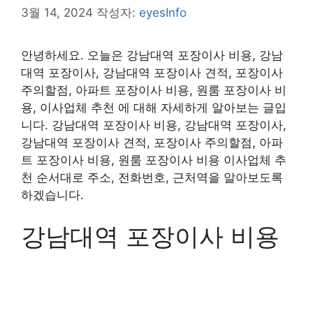
3월 14, 2024
작성자:
eyesInfo
안녕하세요. 오늘은 강남대역 포장이사 비용, 강남
대역 포장이사, 강남대역 포장이사 견적, 포장이사
주의할점, 아파트 포장이사 비용, 원룸 포장이사 비
용, 이사업체 추천 에 대해 자세하게 알아보는 글입
니다. 강남대역 포장이사 비용, 강남대역 포장이사,
강남대역 포장이사 견적, 포장이사 주의할점, 아파
트 포장이사 비용, 원룸 포장이사 비용 이사업체 추
천 순서대로 주소, 전화번호, 근처역을 알아보도록
하겠습니다.
강남대역 포장이사 비용