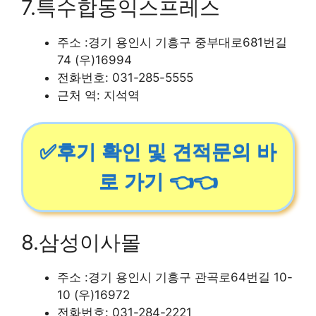
7.특수합동익스프레스
주소 :경기 용인시 기흥구 중부대로681번길
74 (우)16994
전화번호: 031-285-5555
근처 역: 지석역
✅후기 확인 및 견적문의 바
로 가기 👈👈
8.삼성이사몰
주소 :경기 용인시 기흥구 관곡로64번길 10-
10 (우)16972
전화번호: 031-284-2221