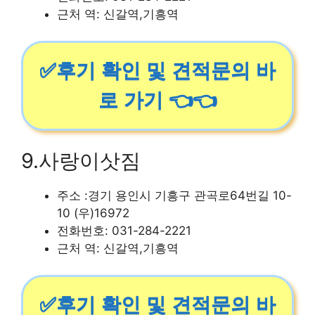
근처 역: 신갈역,기흥역
✅후기 확인 및 견적문의 바
로 가기 👈👈
9.사랑이삿짐
주소 :경기 용인시 기흥구 관곡로64번길 10-
10 (우)16972
전화번호: 031-284-2221
근처 역: 신갈역,기흥역
✅후기 확인 및 견적문의 바