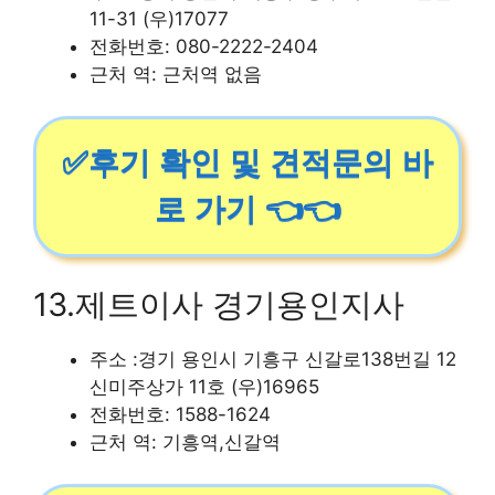
11-31 (우)17077
전화번호: 080-2222-2404
근처 역: 근처역 없음
✅후기 확인 및 견적문의 바
로 가기 👈👈
13.제트이사 경기용인지사
주소 :경기 용인시 기흥구 신갈로138번길 12
신미주상가 11호 (우)16965
전화번호: 1588-1624
근처 역: 기흥역,신갈역