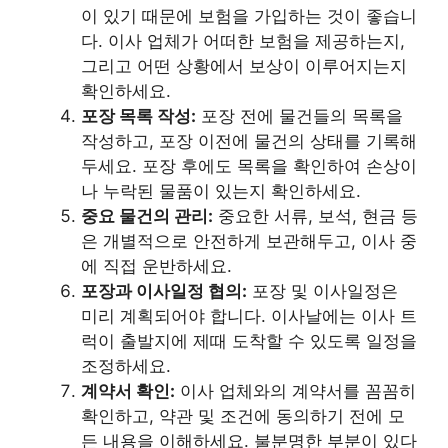
이 있기 때문에 보험을 가입하는 것이 좋습니
다. 이사 업체가 어떠한 보험을 제공하는지,
그리고 어떤 상황에서 보상이 이루어지는지
확인하세요.
포장 목록 작성:
포장 전에 물건들의 목록을
작성하고, 포장 이전에 물건의 상태를 기록해
두세요. 포장 후에도 목록을 확인하여 손상이
나 누락된 물품이 있는지 확인하세요.
중요 물건의 관리:
중요한 서류, 보석, 현금 등
은 개별적으로 안전하게 보관해두고, 이사 중
에 직접 운반하세요.
포장과 이사일정 협의:
포장 및 이사일정은
미리 계획되어야 합니다. 이사날에는 이사 트
럭이 출발지에 제때 도착할 수 있도록 일정을
조정하세요.
계약서 확인:
이사 업체와의 계약서를 꼼꼼히
확인하고, 약관 및 조건에 동의하기 전에 모
든 내용을 이해하세요. 불분명한 부분이 있다