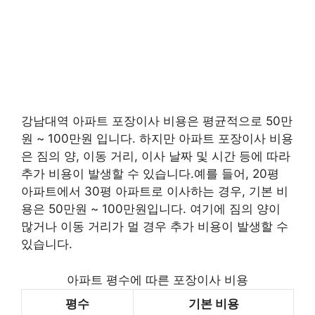
강남대역 아파트 포장이사 비용은 평균적으로 50만
원 ~ 100만원 입니다. 하지만 아파트 포장이사 비용
은 짐의 양, 이동 거리, 이사 날짜 및 시간 등에 따라
추가 비용이 발생할 수 있습니다.예를 들어, 20평
아파트에서 30평 아파트로 이사하는 경우, 기본 비
용은 50만원 ~ 100만원입니다. 여기에 짐의 양이
많거나 이동 거리가 멀 경우 추가 비용이 발생할 수
있습니다.
아파트 평수에 따른 포장이사 비용
평수
기본 비용