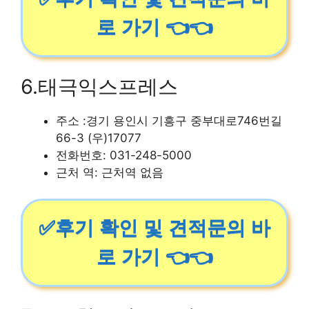
로 가기 👈👈
6.태극익스프레스
주소 :경기 용인시 기흥구 중부대로746번길
66-3 (우)17077
전화번호: 031-248-5000
근처 역: 근처역 없음
✅후기 확인 및 견적문의 바
로 가기 👈👈