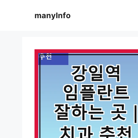
컨
텐
manyInfo
츠
로
건
너
뛰
기