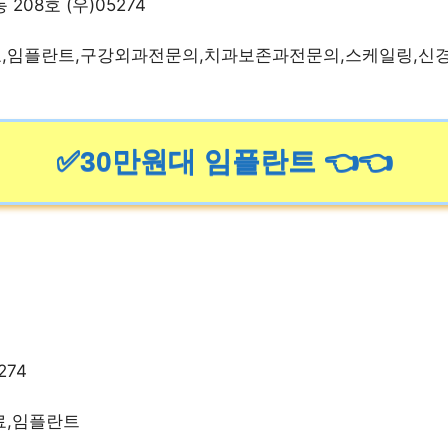
208호 (우)05274
료,임플란트,구강외과전문의,치과보존과전문의,스케일링,신
✅30만원대 임플란트 👈👈
274
료,임플란트