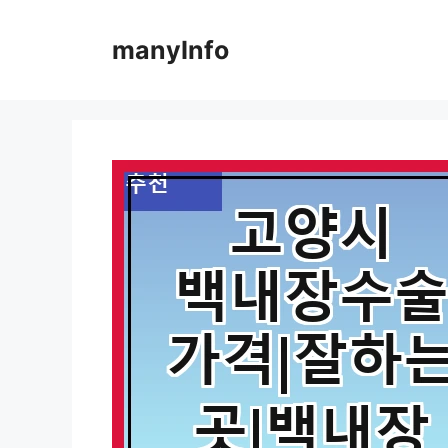
컨
텐
manyInfo
츠
로
건
너
뛰
기