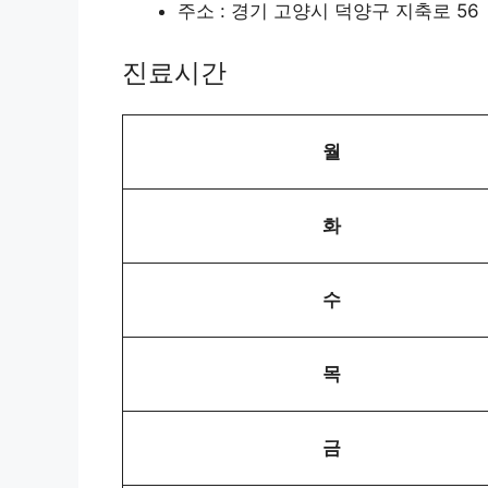
주소 : 경기 고양시 덕양구 지축로 56
진료시간
월
화
수
목
금