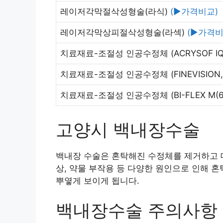
레이저각막절삭성형술(라식)
(▶가격비교)
레이저각막상피절삭성형술(라섹)
(▶가격비
치료재료-조절성 인공수정체
(ACRYSOF I
치료재료-조절성 인공수정체
(FINEVISION
치료재료-조절성 인공수정체
(BI-FLEX M(
고양시 백내장수술
백내장 수술은 혼탁해진 수정체를 제거하고 대
상, 약물 부작용 등 다양한 원인으로 인해 
뿌옇게 보이게 됩니다.
백내장수술 주의사항