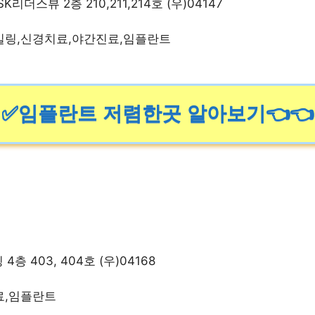
더스뷰 2층 210,211,214호 (우)04147
일링,신경치료,야간진료,임플란트
✅임플란트 저렴한곳 알아보기👈👈
층 403, 404호 (우)04168
료,임플란트