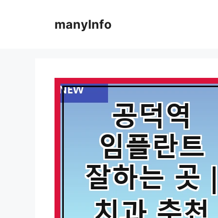
컨
텐
manyInfo
츠
로
건
너
뛰
기