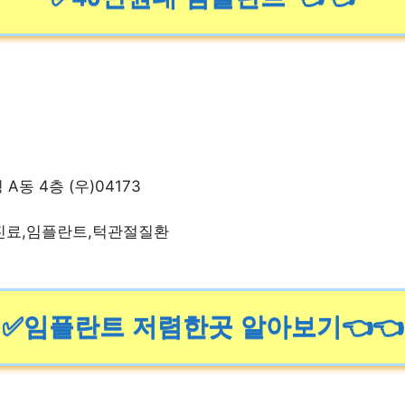
A동 4층 (우)04173
진료,임플란트,턱관절질환
✅임플란트 저렴한곳 알아보기👈👈