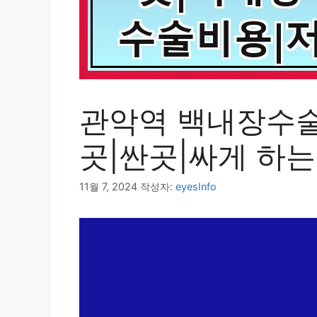
관악역 백내장수술
곳|싼곳|싸게 하
11월 7, 2024
작성자:
eyesInfo