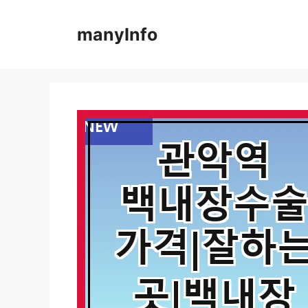
컨
텐
manyInfo
츠
로
건
너
뛰
기