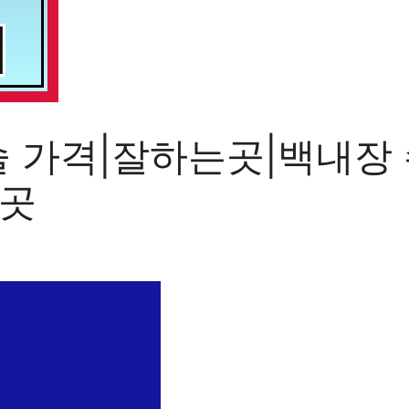
 가격|잘하는곳|백내장
는곳