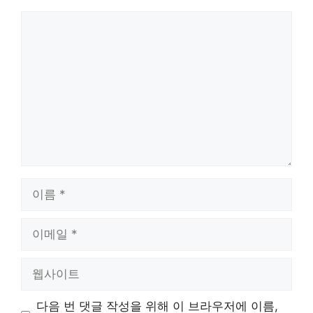
댓
글
이
름
이
메
일
웹
사
이
다음 번 댓글 작성을 위해 이 브라우저에 이름,