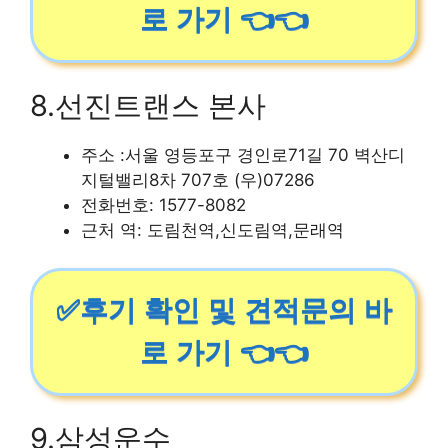
로 가기 👈👈
8.선진트랜스 본사
주소 :서울 영등포구 경인로71길 70 벽산디
지털밸리8차 707호 (우)07286
전화번호: 1577-8082
근처 역: 도림천역,신도림역,문래역
✅후기 확인 및 견적문의 바
로 가기 👈👈
9.삼성운수