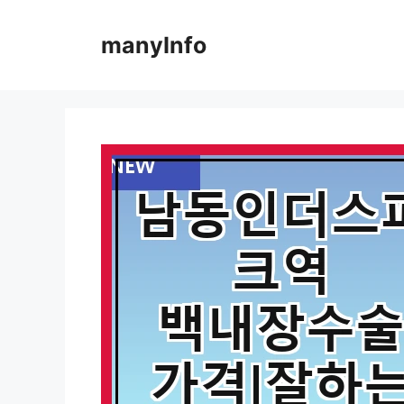
컨
텐
manyInfo
츠
로
건
너
뛰
기