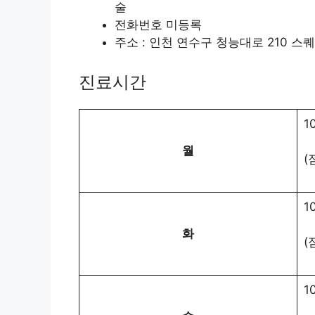
술
전화번호 미등록
주소 : 인천 연수구 청능대로 210 스
진료시간
1
월
(
1
화
(
1