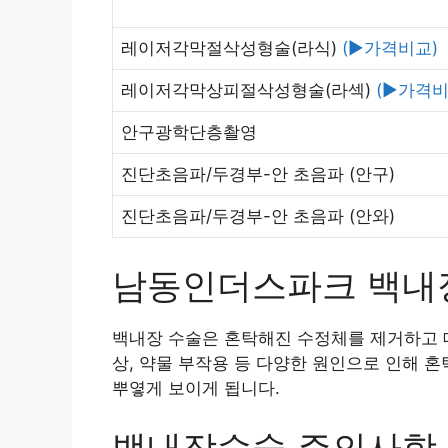
레이저각막절삭성형술(라식)
(▶가격비교)
레이저각막상피절삭성형술(라섹)
(▶가격비
안구광학단층촬영
진단초음파/두경부-안 초음파
(안구)
진단초음파/두경부-안 초음파
(안와)
남동인더스파크 백내
백내장 수술은 혼탁해진 수정체를 제거하고 대
상, 약물 부작용 등 다양한 원인으로 인해 
뿌옇게 보이게 됩니다.
백내장수술 주의사항