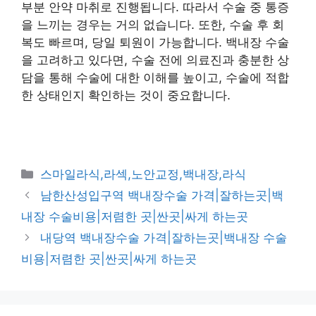
부분 안약 마취로 진행됩니다. 따라서 수술 중 통증
을 느끼는 경우는 거의 없습니다. 또한, 수술 후 회
복도 빠르며, 당일 퇴원이 가능합니다. 백내장 수술
을 고려하고 있다면, 수술 전에 의료진과 충분한 상
담을 통해 수술에 대한 이해를 높이고, 수술에 적합
한 상태인지 확인하는 것이 중요합니다.
카
스마일라식,라섹,노안교정,백내장,라식
테
남한산성입구역 백내장수술 가격|잘하는곳|백
고
내장 수술비용|저렴한 곳|싼곳|싸게 하는곳
리
내당역 백내장수술 가격|잘하는곳|백내장 수술
비용|저렴한 곳|싼곳|싸게 하는곳