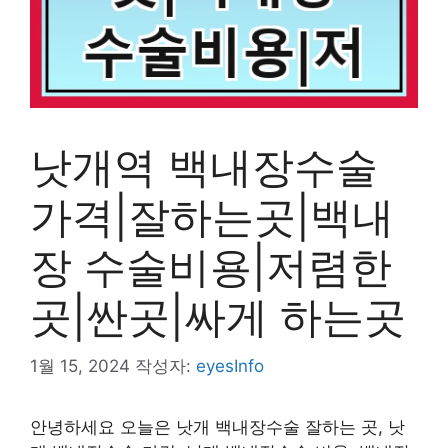
낫개역 백내장수술
가격|잘하는곳|백내
장 수술비용|저렴한
곳|싼곳|싸게 하는곳
1월 15, 2024
작성자:
eyesInfo
안녕하세요 오늘은 낫개 백내장수술 잘하는 곳, 낫