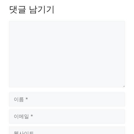
댓글 남기기
댓
글
이
름
이
메
일
웹