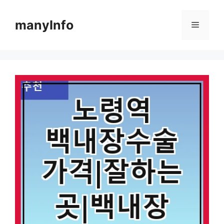
컨
텐
manyInfo
메
츠
로
뉴
건
너
뛰
기