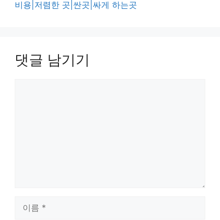
비용|저렴한 곳|싼곳|싸게 하는곳
댓글 남기기
댓
글
이
름