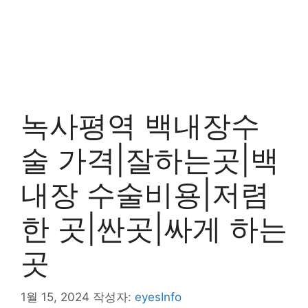
녹사평역 백내장수
술 가격|잘하는곳|백
내장 수술비용|저렴
한 곳|싼곳|싸게 하는
곳
1월 15, 2024
작성자:
eyesInfo