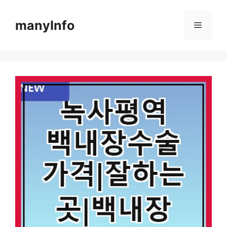
컨
텐
manyInfo
메
츠
로
뉴
건
너
뛰
기