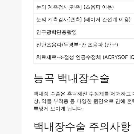
눈의 계측검사[편측]
(초음파 이용)
눈의 계측검사[편측]
(레이저 간섭계 이용)
안구광학단층촬영
진단초음파/두경부-안 초음파
(안구)
치료재료-조절성 인공수정체
(ACRYSOF I
능곡 백내장수술
백내장 수술은 혼탁해진 수정체를 제거하고 대
상, 약물 부작용 등 다양한 원인으로 인해 
뿌옇게 보이게 됩니다.
백내장수술 주의사항