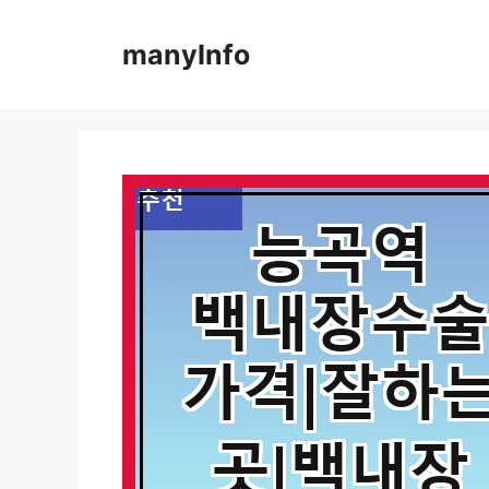
컨
텐
manyInfo
츠
로
건
너
뛰
기