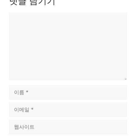
댓글 남기기
댓
글
이
름
이
메
일
웹
사