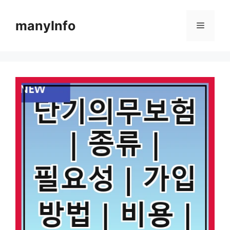
컨
텐
manyInfo
메
츠
로
뉴
건
너
뛰
기