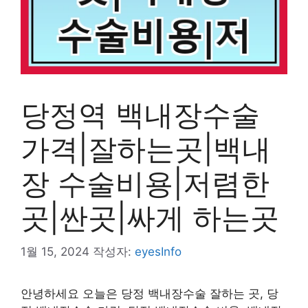
당정역 백내장수술
가격|잘하는곳|백내
장 수술비용|저렴한
곳|싼곳|싸게 하는곳
1월 15, 2024
작성자:
eyesInfo
안녕하세요 오늘은 당정 백내장수술 잘하는 곳, 당