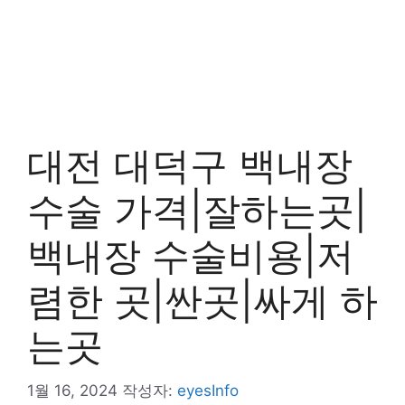
대전 대덕구 백내장
수술 가격|잘하는곳|
백내장 수술비용|저
렴한 곳|싼곳|싸게 하
는곳
1월 16, 2024
작성자:
eyesInfo