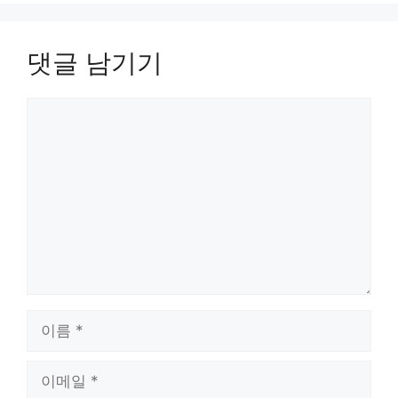
댓글 남기기
댓
글
이
름
이
메