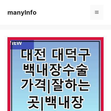
컨
텐
manyInfo
메
츠
로
뉴
건
너
뛰
기