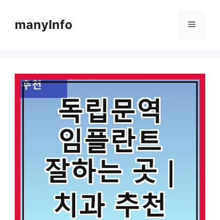
컨
텐
manyInfo
메
츠
로
뉴
건
너
뛰
기