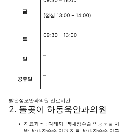
09:30
–
18:00
금
(점심
13:00
–
14:00
)
09:30
–
13:00
토
–
일
–
공휴일
밝은성모안과의원 진료시간
2. 돌곶이 하동욱안과의원
진료과목 : 다래끼, 백내장수술 인공눈물 처
방, 백내장수술 안과 진료, 백내장수술 안구