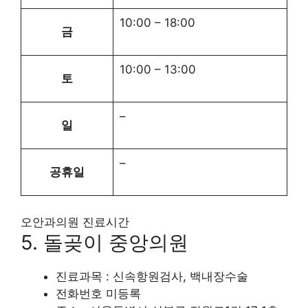
10:00
–
18:00
금
10:00
–
13:00
토
–
일
–
공휴일
오안과의원 진료시간
5. 돌곶이 중앙의원
진료과목 : 신속항원검사, 백내장수술
전화번호 미등록