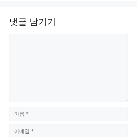
댓글 남기기
댓
글
이
름
이
메