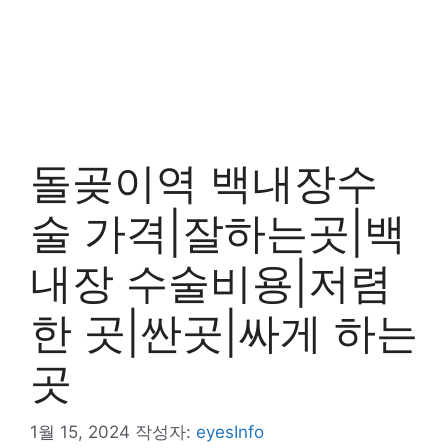
돌곶이역 백내장수
술 가격|잘하는곳|백
내장 수술비용|저렴
한 곳|싼곳|싸게 하는
곳
1월 15, 2024
작성자:
eyesInfo