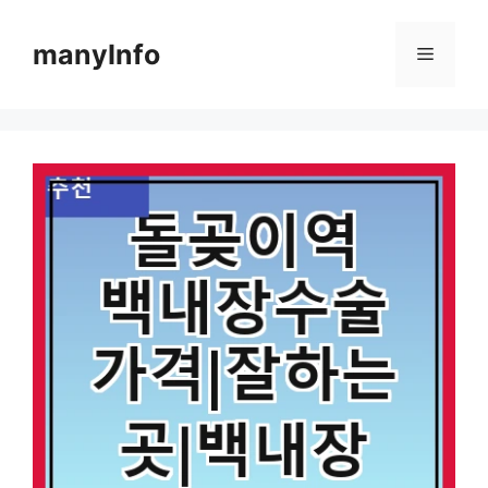
컨
텐
manyInfo
메
츠
로
뉴
건
너
뛰
기