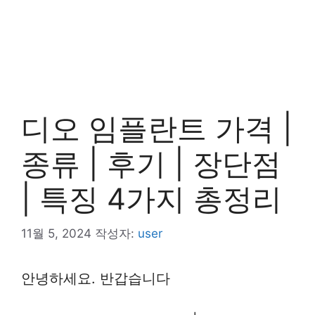
디오 임플란트 가격 |
종류 | 후기 | 장단점
| 특징 4가지 총정리
11월 5, 2024
작성자:
user
안녕하세요. 반갑습니다