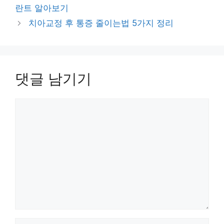
란트 알아보기
치아교정 후 통증 줄이는법 5가지 정리
댓글 남기기
댓
글
이