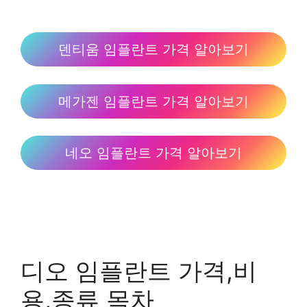
덴티움 임플란트 가격 알아보기
메가젠 임플란트 가격 알아보기
네오 임플란트 가격 알아보기
디오 임플란트 가격,비
용,종류 목차