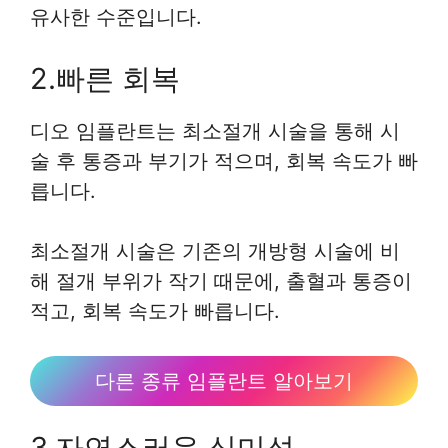
유사한 수준입니다.
2.빠른 회복
디오 임플란트는 최소절개 시술을 통해 시
술 후 통증과 부기가 적으며, 회복 속도가 빠
릅니다.
최소절개 시술은 기존의 개방형 시술에 비
해 절개 부위가 작기 때문에, 출혈과 통증이
적고, 회복 속도가 빠릅니다.
다른 종류 임플란트 알아보기
3.자연스러운 심미성