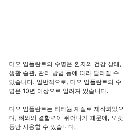
디오 임플란트의 수명은 환자의 건강 상태,
생활 습관, 관리 방법 등에 따라 달라질 수
있습니다. 일반적으로, 디오 임플란트의 수
명은 10년 이상으로 알려져 있습니다.
디오 임플란트는 티타늄 재질로 제작되었으
며, 뼈와의 결합력이 뛰어나기 때문에, 오랫
동안 사용할 수 있습니다.