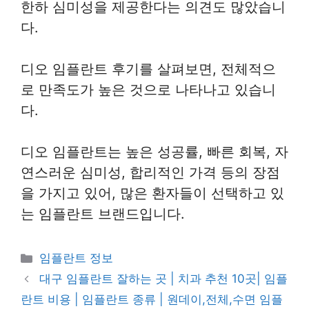
한하 심미성을 제공한다는 의견도 많았습니
다.
디오 임플란트 후기를 살펴보면, 전체적으
로 만족도가 높은 것으로 나타나고 있습니
다.
디오 임플란트는 높은 성공률, 빠른 회복, 자
연스러운 심미성, 합리적인 가격 등의 장점
을 가지고 있어, 많은 환자들이 선택하고 있
는 임플란트 브랜드입니다.
카
임플란트 정보
테
대구 임플란트 잘하는 곳 | 치과 추천 10곳| 임플
고
란트 비용 | 임플란트 종류 | 원데이,전체,수면 임플
리