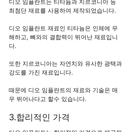
디오 임플란트는 티타늄과 지르코니아 등
최첨단 재료를 사용하여 제작되었습니다.
디오 임플란트 재료인 티타늄은 인체에 무
해하고, 뼈와의 결합력이 뛰어난 재료입니
다.
또한 지르코니아는 자연치와 유사한 광택과
강도를 가진 재료입니다.
때문에 디오 임플란트의 재료와 기술은 매
우 뛰어나다고 할수 있습니다.
3.합리적인 가격