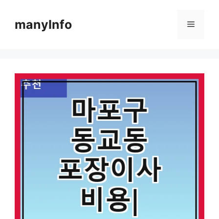
컨
텐
manyInfo
메
츠
로
뉴
건
너
뛰
기