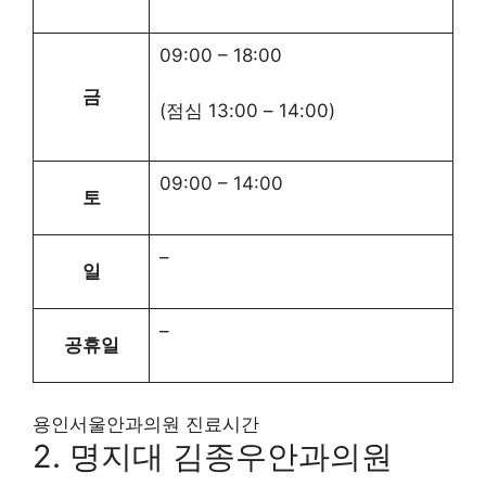
09:00
–
18:00
금
(점심
13:00
–
14:00
)
09:00
–
14:00
토
–
일
–
공휴일
용인서울안과의원 진료시간
2. 명지대 김종우안과의원