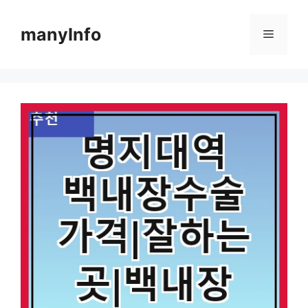
컨
텐
manyInfo
메
츠
로
뉴
건
너
뛰
기