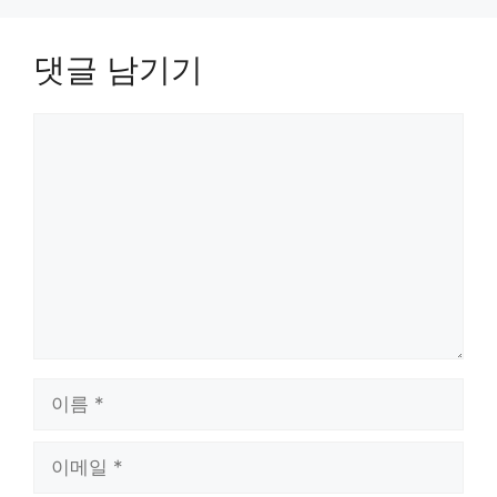
댓글 남기기
댓
글
이
름
이
메