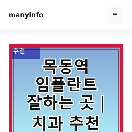
컨
텐
manyInfo
메
츠
로
뉴
건
너
뛰
기