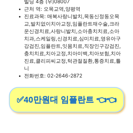
빌딩 4층 (우)08007
근처 역: 오목교역,양평역
진료과목: 매복사랑니발치,목동신정동오목
교,발치없이치아교정,임플란트재수술,크라
운신경치료,사랑니발치,소아충치치료,소아
치과,스케일링,신경치료,심미치료,영유아구
강검진,임플란트,잇몸치료,직장인구강검진,
충치치료,치아교정,치아미백,치아보험,치아
진료,클리피씨교정,턱관절질환,통증치료,틀
니
전화번호: 02-2646-2872
✅40만원대 임플란트 👈👈