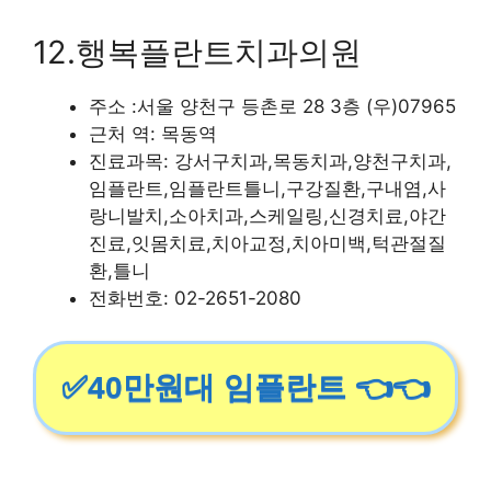
12.행복플란트치과의원
주소 :서울 양천구 등촌로 28 3층 (우)07965
근처 역: 목동역
진료과목: 강서구치과,목동치과,양천구치과,
임플란트,임플란트틀니,구강질환,구내염,사
랑니발치,소아치과,스케일링,신경치료,야간
진료,잇몸치료,치아교정,치아미백,턱관절질
환,틀니
전화번호: 02-2651-2080
✅40만원대 임플란트 👈👈