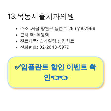
13.목동서울치과의원
주소 :서울 양천구 등촌로 26 (우)07966
근처 역: 목동역
진료과목: 스케일링,신경치료
전화번호: 02-2643-5979
✅임플란트 할인 이벤트 확
인👈👈