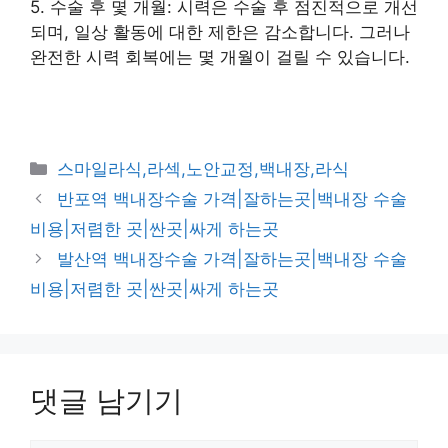
5. 수술 후 몇 개월: 시력은 수술 후 점진적으로 개선
되며, 일상 활동에 대한 제한은 감소합니다. 그러나
완전한 시력 회복에는 몇 개월이 걸릴 수 있습니다.
카
스마일라식,라섹,노안교정,백내장,라식
테
반포역 백내장수술 가격|잘하는곳|백내장 수술
고
비용|저렴한 곳|싼곳|싸게 하는곳
리
발산역 백내장수술 가격|잘하는곳|백내장 수술
비용|저렴한 곳|싼곳|싸게 하는곳
댓글 남기기