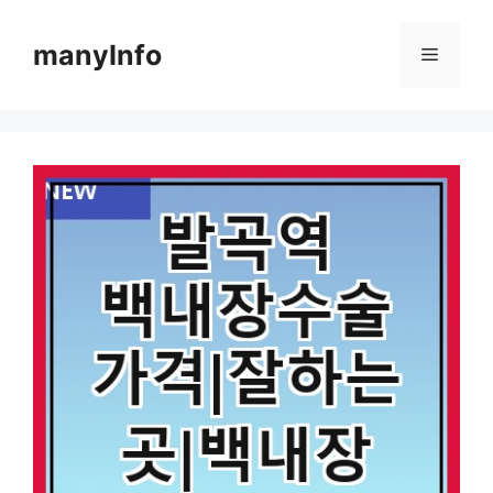
컨
텐
manyInfo
메
츠
로
뉴
건
너
뛰
기