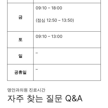
09:10
–
18:00
금
(점심
12:50
–
13:50
)
09:10
–
13:00
토
–
일
–
공휴일
명안과의원 진료시간
자주 찾는 질문 Q&A