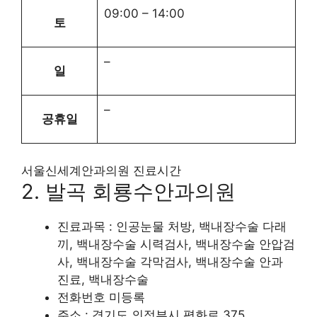
09:00
–
14:00
토
–
일
–
공휴일
서울신세계안과의원 진료시간
2. 발곡 회룡수안과의원
진료과목 : 인공눈물 처방, 백내장수술 다래
끼, 백내장수술 시력검사, 백내장수술 안압검
사, 백내장수술 각막검사, 백내장수술 안과
진료, 백내장수술
전화번호 미등록
주소 : 경기도 의정부시 평화로 375