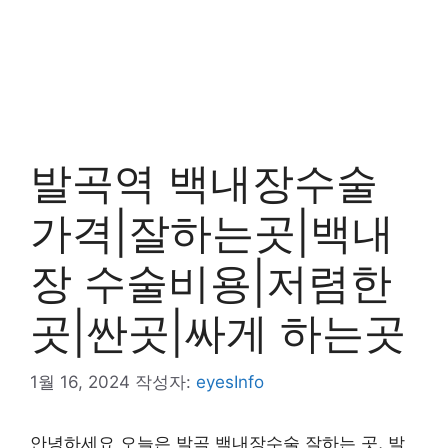
발곡역 백내장수술
가격|잘하는곳|백내
장 수술비용|저렴한
곳|싼곳|싸게 하는곳
1월 16, 2024
작성자:
eyesInfo
안녕하세요 오늘은 발곡 백내장수술 잘하는 곳, 발