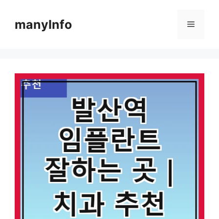
컨
텐
manyInfo
메
츠
로
뉴
건
너
뛰
기