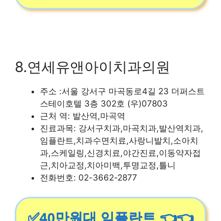
8.연세유앤아이치과의원
주소 :서울 강서구 마곡동로4길 23 더퍼스트
스테이호텔 3층 302호 (우)07803
근처 역: 발산역,마곡역
진료과목: 강서구치과,마곡치과,발산역치과,
임플란트,치과수면치료,사랑니발치,소아치
과,스케일링,신경치료,야간진료,이동약자접
근,치아교정,치아미백,투명교정,틀니
전화번호: 02-3662-2877
✅40만원대 임플란트 👈👈