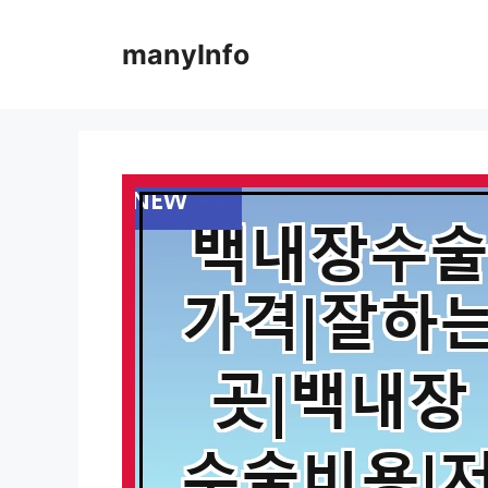
컨
텐
manyInfo
츠
로
건
너
뛰
기