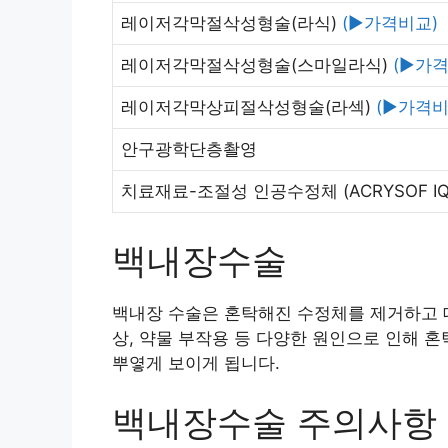
레이저각막절삭성형술(라식)
(▶가격비교)
레이저각막절삭성형술(스마일라식)
(▶가격
레이저각막상피절삭성형술(라섹)
(▶가격비
안구광학단층촬영
치료재료-조절성 인공수정체
(ACRYSOF I
백내장수술
백내장 수술은 혼탁해진 수정체를 제거하고 대
상, 약물 부작용 등 다양한 원인으로 인해 
뿌옇게 보이게 됩니다.
백내장수술 주의사항