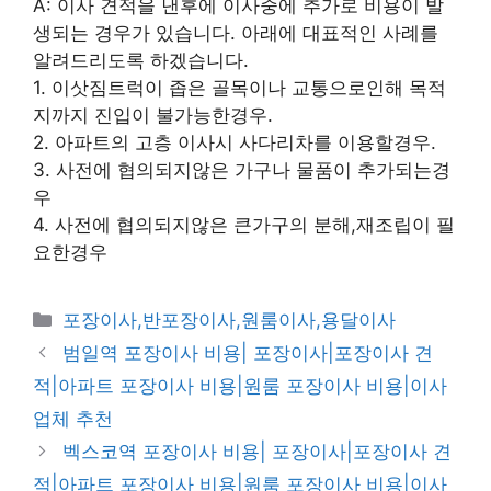
A: 이사 견적을 낸후에 이사중에 추가로 비용이 발
생되는 경우가 있습니다. 아래에 대표적인 사례를
알려드리도록 하겠습니다.
1. 이삿짐트럭이 좁은 골목이나 교통으로인해 목적
지까지 진입이 불가능한경우.
2. 아파트의 고층 이사시 사다리차를 이용할경우.
3. 사전에 협의되지않은 가구나 물품이 추가되는경
우
4. 사전에 협의되지않은 큰가구의 분해,재조립이 필
요한경우
카
포장이사,반포장이사,원룸이사,용달이사
테
범일역 포장이사 비용| 포장이사|포장이사 견
고
적|아파트 포장이사 비용|원룸 포장이사 비용|이사
리
업체 추천
벡스코역 포장이사 비용| 포장이사|포장이사 견
적|아파트 포장이사 비용|원룸 포장이사 비용|이사