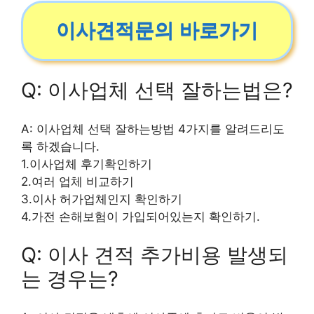
이사견적문의 바로가기
Q: 이사업체 선택 잘하는법은?
A: 이사업체 선택 잘하는방법 4가지를 알려드리도
록 하겠습니다.
1.이사업체 후기확인하기
2.여러 업체 비교하기
3.이사 허가업체인지 확인하기
4.가전 손해보험이 가입되어있는지 확인하기.
Q: 이사 견적 추가비용 발생되
는 경우는?