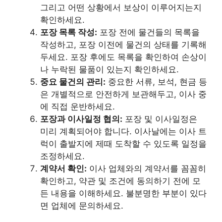
그리고 어떤 상황에서 보상이 이루어지는지
확인하세요.
포장 목록 작성:
포장 전에 물건들의 목록을
작성하고, 포장 이전에 물건의 상태를 기록해
두세요. 포장 후에도 목록을 확인하여 손상이
나 누락된 물품이 있는지 확인하세요.
중요 물건의 관리:
중요한 서류, 보석, 현금 등
은 개별적으로 안전하게 보관해두고, 이사 중
에 직접 운반하세요.
포장과 이사일정 협의:
포장 및 이사일정은
미리 계획되어야 합니다. 이사날에는 이사 트
럭이 출발지에 제때 도착할 수 있도록 일정을
조정하세요.
계약서 확인:
이사 업체와의 계약서를 꼼꼼히
확인하고, 약관 및 조건에 동의하기 전에 모
든 내용을 이해하세요. 불분명한 부분이 있다
면 업체에 문의하세요.