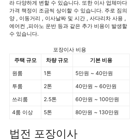
라 다양하게 변할 수 있습니다. 또한 이사 업체마다
가격 책정이 조금씩 상이할 수 있습니다. 주로 짐의
양 , 이동거리 , 이사날짜 및 시간 , 사다리차 사용 ,
에어컨 ,피아노 운반 등과 같은 추가 비용이 발생할
수 있습니다.
포장이사 비용
주택 규모
차량 규모
기본 비용
원룸
1톤
5만원 ~ 40만원
투룸
2톤
40만원 ~ 60만원
쓰리룸
2.5톤
60만원 ~ 100만원
4룸 이상
5톤
80만원 ~ 130만원
법전 포장이사