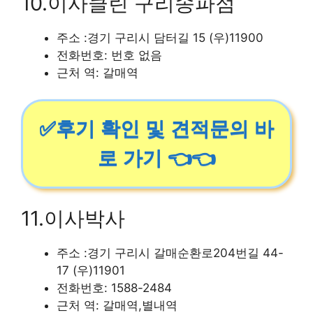
10.이사클린 구리송파점
주소 :경기 구리시 담터길 15 (우)11900
전화번호: 번호 없음
근처 역: 갈매역
✅후기 확인 및 견적문의 바
로 가기 👈👈
11.이사박사
주소 :경기 구리시 갈매순환로204번길 44-
17 (우)11901
전화번호: 1588-2484
근처 역: 갈매역,별내역