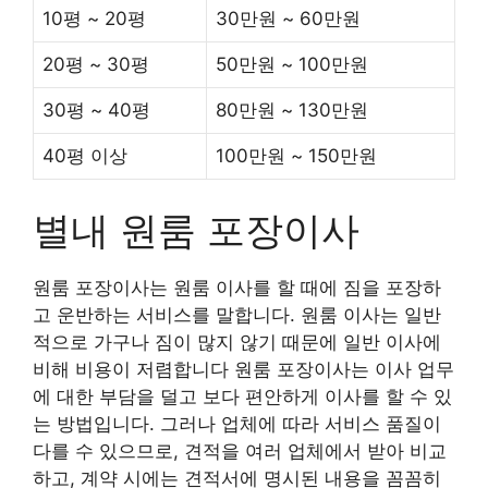
10평 ~ 20평
30만원 ~ 60만원
20평 ~ 30평
50만원 ~ 100만원
30평 ~ 40평
80만원 ~ 130만원
40평 이상
100만원 ~ 150만원
별내 원룸 포장이사
원룸 포장이사는 원룸 이사를 할 때에 짐을 포장하
고 운반하는 서비스를 말합니다. 원룸 이사는 일반
적으로 가구나 짐이 많지 않기 때문에 일반 이사에
비해 비용이 저렴합니다 원룸 포장이사는 이사 업무
에 대한 부담을 덜고 보다 편안하게 이사를 할 수 있
는 방법입니다. 그러나 업체에 따라 서비스 품질이
다를 수 있으므로, 견적을 여러 업체에서 받아 비교
하고, 계약 시에는 견적서에 명시된 내용을 꼼꼼히