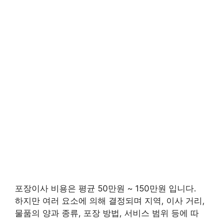
포장이사 비용은 평균 50만원 ~ 150만원 입니다.
하지만 여러 요소에 의해 결정되며 지역, 이사 거리,
물품의 양과 종류, 포장 방법, 서비스 범위 등에 따