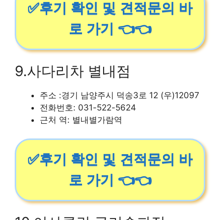
✅후기 확인 및 견적문의 바
로 가기 👈👈
9.사다리차 별내점
주소 :경기 남양주시 덕송3로 12 (우)12097
전화번호: 031-522-5624
근처 역: 별내별가람역
✅후기 확인 및 견적문의 바
로 가기 👈👈