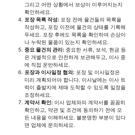
그리고 어떤 상황에서 보상이 이루어지는지
확인하세요.
포장 목록 작성:
포장 전에 물건들의 목록을
작성하고, 포장 이전에 물건의 상태를 기록해
두세요. 포장 후에도 목록을 확인하여 손상이
나 누락된 물품이 있는지 확인하세요.
중요 물건의 관리:
중요한 서류, 보석, 현금 등
은 개별적으로 안전하게 보관해두고, 이사 중
에 직접 운반하세요.
포장과 이사일정 협의:
포장 및 이사일정은
미리 계획되어야 합니다. 이사날에는 이사 트
럭이 출발지에 제때 도착할 수 있도록 일정을
조정하세요.
계약서 확인:
이사 업체와의 계약서를 꼼꼼히
확인하고, 약관 및 조건에 동의하기 전에 모
든 내용을 이해하세요. 불분명한 부분이 있다
면 업체에 문의하세요.