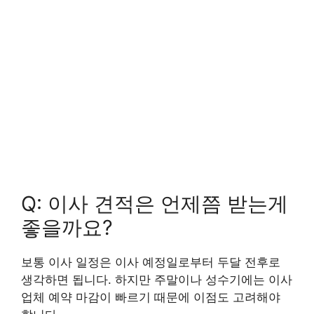
Q: 이사 견적은 언제쯤 받는게
좋을까요?
보통 이사 일정은 이사 예정일로부터 두달 전후로
생각하면 됩니다. 하지만 주말이나 성수기에는 이사
업체 예약 마감이 빠르기 때문에 이점도 고려해야