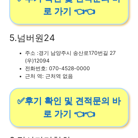
로 가기 👈👈
5.넘버원24
주소 :경기 남양주시 송산로170번길 27
(우)12094
전화번호: 070-4528-0000
근처 역: 근처역 없음
✅후기 확인 및 견적문의 바
로 가기 👈👈