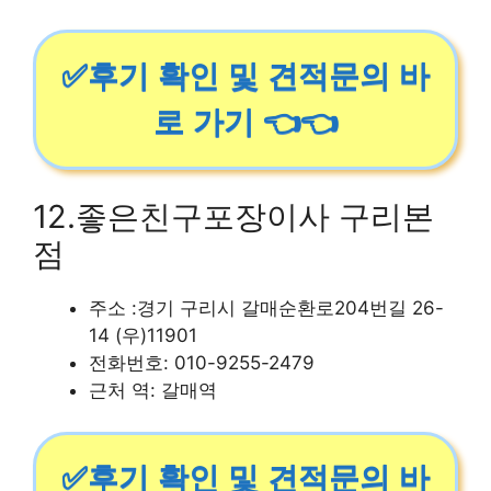
✅후기 확인 및 견적문의 바
로 가기 👈👈
12.좋은친구포장이사 구리본
점
주소 :경기 구리시 갈매순환로204번길 26-
14 (우)11901
전화번호: 010-9255-2479
근처 역: 갈매역
✅후기 확인 및 견적문의 바