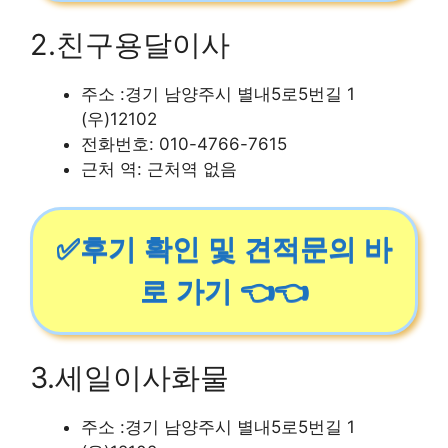
2.친구용달이사
주소 :경기 남양주시 별내5로5번길 1
(우)12102
전화번호: 010-4766-7615
근처 역: 근처역 없음
✅후기 확인 및 견적문의 바
로 가기 👈👈
3.세일이사화물
주소 :경기 남양주시 별내5로5번길 1