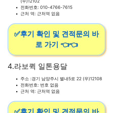
(우)12102
전화번호: 010-4766-7615
근처 역: 근처역 없음
✅후기 확인 및 견적문의 바
로 가기 👈👈
4.라보퀵 일톤용달
주소 :경기 남양주시 별내5로 22 (우)12108
전화번호: 번호 없음
근처 역: 근처역 없음
✅후기 확인 및 견적문의 바