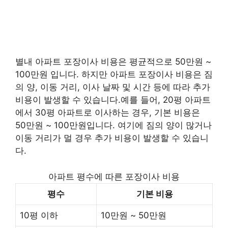
별내 아파트 포장이사 비용은 평균적으로 50만원 ~
100만원 입니다. 하지만 아파트 포장이사 비용은 짐
의 양, 이동 거리, 이사 날짜 및 시간 등에 따라 추가
비용이 발생할 수 있습니다.예를 들어, 20평 아파트
에서 30평 아파트로 이사하는 경우, 기본 비용은
50만원 ~ 100만원입니다. 여기에 짐의 양이 많거나
이동 거리가 멀 경우 추가 비용이 발생할 수 있습니
다.
아파트 평수에 따른 포장이사 비용
평수
기본 비용
10평 이하
10만원 ~ 50만원