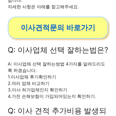
합니다.
자세한 사항은 아래를 참고해주세요.
이사견적문의 바로가기
Q: 이사업체 선택 잘하는법은?
A: 이사업체 선택 잘하는방법 4가지를 알려드리도
록 하겠습니다.
1.이사업체 후기확인하기
2.여러 업체 비교하기
3.이사 허가업체인지 확인하기
4.가전 손해보험이 가입되어있는지 확인하기.
Q: 이사 견적 추가비용 발생되