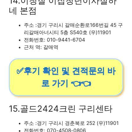
14.이청잘 이집청년이사잘하
네 본점
주소 :경기 구리시 갈매순환로166번길 45 구
리갈매아너시티 5층 S540호 (우)11901
전화번호: 010-9441-6704
근처 역: 갈매역
✅후기 확인 및 견적문의 바
로 가기 👈👈
15.골드2424크린 구리센타
주소 :경기 구리시 경춘북로 252 (우)11901
전화번호: 070-4508-0806