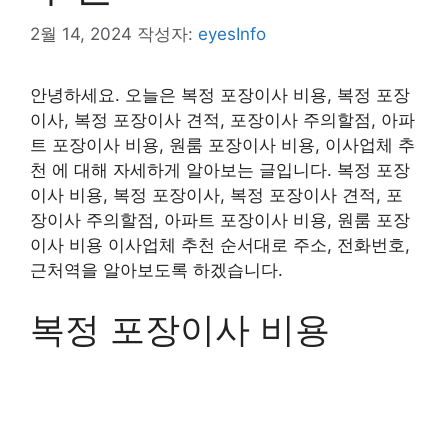
2월 14, 2024
작성자:
eyesInfo
안녕하세요. 오늘은 복정 포장이사 비용, 복정 포장
이사, 복정 포장이사 견적, 포장이사 주의할점, 아파
트 포장이사 비용, 원룸 포장이사 비용, 이사업체 추
천 에 대해 자세하게 알아보는 글입니다. 복정 포장
이사 비용, 복정 포장이사, 복정 포장이사 견적, 포
장이사 주의할점, 아파트 포장이사 비용, 원룸 포장
이사 비용 이사업체 추천 순서대로 주소, 전화번호,
근처역을 알아보도록 하겠습니다.
복정 포장이사 비용