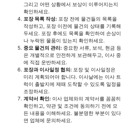
그리고 어떤 상황에서 보상이 이루어지는지
확인하세요.
포장 목록 작성:
포장 전에 물건들의 목록을
작성하고, 포장 이전에 물건의 상태를 기록해
두세요. 포장 후에도 목록을 확인하여 손상이
나 누락된 물품이 있는지 확인하세요.
중요 물건의 관리:
중요한 서류, 보석, 현금 등
은 개별적으로 안전하게 보관해두고, 이사 중
에 직접 운반하세요.
포장과 이사일정 협의:
포장 및 이사일정은
미리 계획되어야 합니다. 이사날에는 이사 트
럭이 출발지에 제때 도착할 수 있도록 일정을
조정하세요.
계약서 확인:
이사 업체와의 계약서를 꼼꼼히
확인하고, 약관 및 조건에 동의하기 전에 모
든 내용을 이해하세요. 불분명한 부분이 있다
면 업체에 문의하세요.