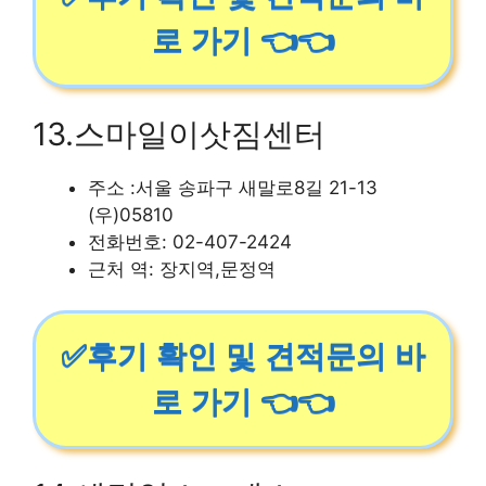
로 가기 👈👈
13.스마일이삿짐센터
주소 :서울 송파구 새말로8길 21-13
(우)05810
전화번호: 02-407-2424
근처 역: 장지역,문정역
✅후기 확인 및 견적문의 바
로 가기 👈👈