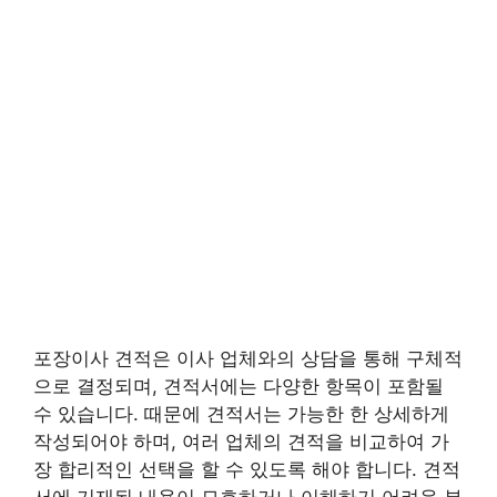
포장이사 견적은 이사 업체와의 상담을 통해 구체적
으로 결정되며, 견적서에는 다양한 항목이 포함될
수 있습니다. 때문에 견적서는 가능한 한 상세하게
작성되어야 하며, 여러 업체의 견적을 비교하여 가
장 합리적인 선택을 할 수 있도록 해야 합니다. 견적
서에 기재된 내용이 모호하거나 이해하기 어려운 부