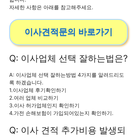
자세한 사항은 아래를 참고해주세요.
이사견적문의 바로가기
Q: 이사업체 선택 잘하는법은?
A: 이사업체 선택 잘하는방법 4가지를 알려드리도
록 하겠습니다.
1.이사업체 후기확인하기
2.여러 업체 비교하기
3.이사 허가업체인지 확인하기
4.가전 손해보험이 가입되어있는지 확인하기.
Q: 이사 견적 추가비용 발생되