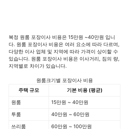
복정 원룸 포장이사 비용은 15만원 ~40만원 입니
다. 원룸 포장이사 비용은 여러 요소에 따라 다르며,
다양한 이사 업체 및 지역에 따라 가격이 상이할 수
있습니다. 원룸 포장이사 비용은 이사거리, 짐의 량,
지역별로 차이가 있습니다.
원룸크기별 포장이사 비용
주택 규모
기본 비용 (평균)
원룸
15만원 ~ 40만원
투룸
40만원 ~ 60만원
쓰리룸
60만원 ~ 100만원