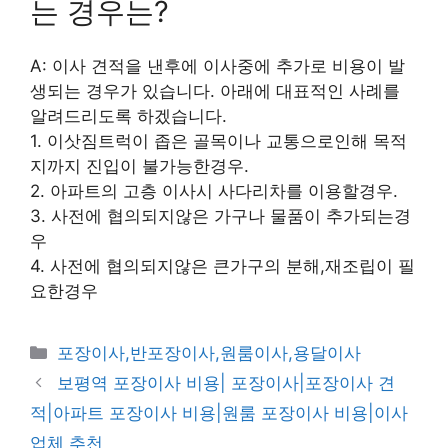
는 경우는?
A: 이사 견적을 낸후에 이사중에 추가로 비용이 발
생되는 경우가 있습니다. 아래에 대표적인 사례를
알려드리도록 하겠습니다.
1. 이삿짐트럭이 좁은 골목이나 교통으로인해 목적
지까지 진입이 불가능한경우.
2. 아파트의 고층 이사시 사다리차를 이용할경우.
3. 사전에 협의되지않은 가구나 물품이 추가되는경
우
4. 사전에 협의되지않은 큰가구의 분해,재조립이 필
요한경우
카
포장이사,반포장이사,원룸이사,용달이사
테
보평역 포장이사 비용| 포장이사|포장이사 견
고
적|아파트 포장이사 비용|원룸 포장이사 비용|이사
리
업체 추천