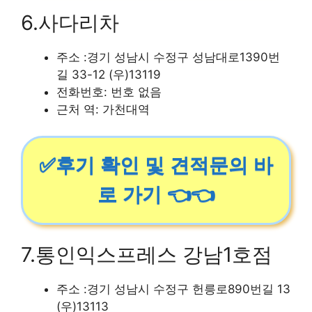
6.사다리차
주소 :경기 성남시 수정구 성남대로1390번
길 33-12 (우)13119
전화번호: 번호 없음
근처 역: 가천대역
✅후기 확인 및 견적문의 바
로 가기 👈👈
7.통인익스프레스 강남1호점
주소 :경기 성남시 수정구 헌릉로890번길 13
(우)13113