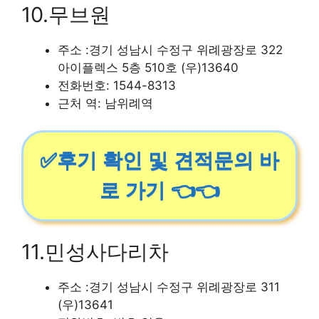
10.무브원
주소 :경기 성남시 수정구 위례광장로 322
아이플렉스 5층 510호 (우)13640
전화번호: 1544-8313
근처 역: 남위례역
✅후기 확인 및 견적문의 바
로 가기 👈👈
11.민성사다리차
주소 :경기 성남시 수정구 위례광장로 311
(우)13641