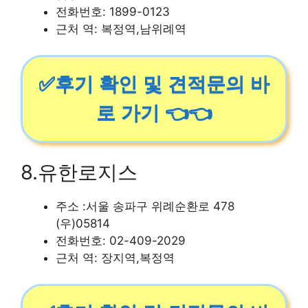
전화번호: 1899-0123
근처 역: 복정역,남위례역
✅후기 확인 및 견적문의 바
로 가기 👈👈
8.유한로지스
주소 :서울 송파구 위례순환로 478
(우)05814
전화번호: 02-409-2029
근처 역: 장지역,복정역