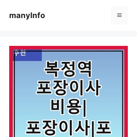
컨
텐
manyInfo
메
츠
로
뉴
건
너
뛰
기