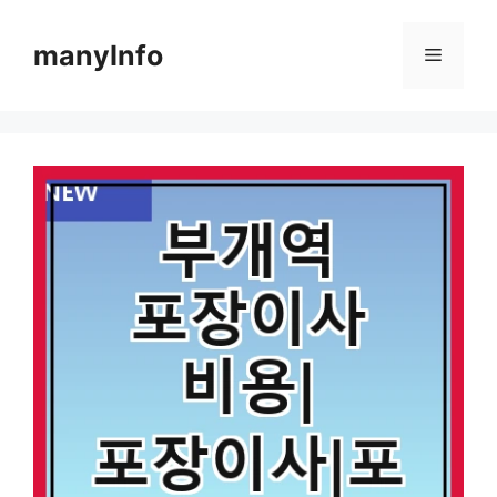
컨
텐
manyInfo
메
츠
로
뉴
건
너
뛰
기