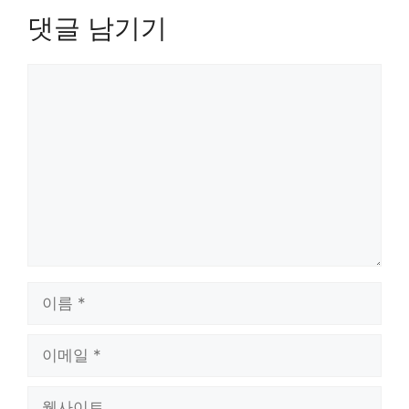
댓글 남기기
댓
글
이
름
이
메
일
웹