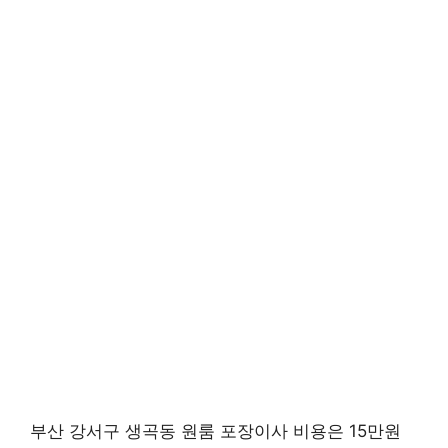
부산 강서구 생곡동 원룸 포장이사 비용은 15만원