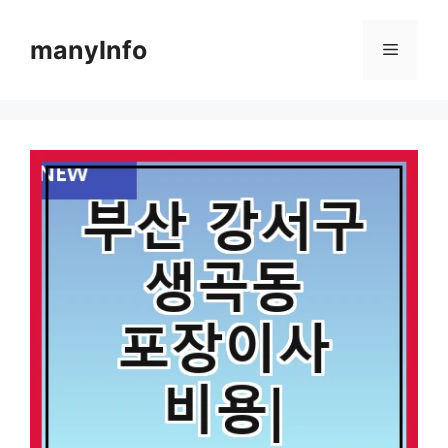
컨
텐
manyInfo
메
츠
로
뉴
건
너
뛰
기