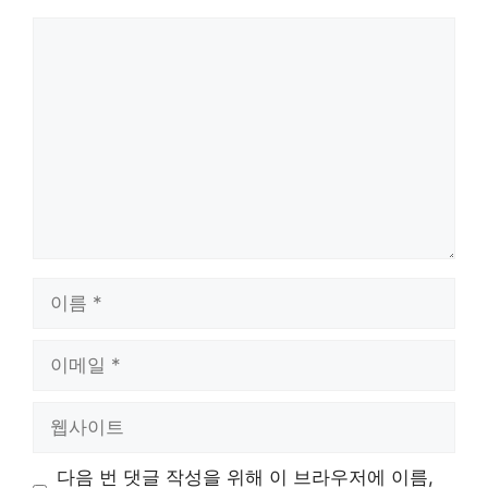
댓
글
이
름
이
메
일
웹
사
이
다음 번 댓글 작성을 위해 이 브라우저에 이름,