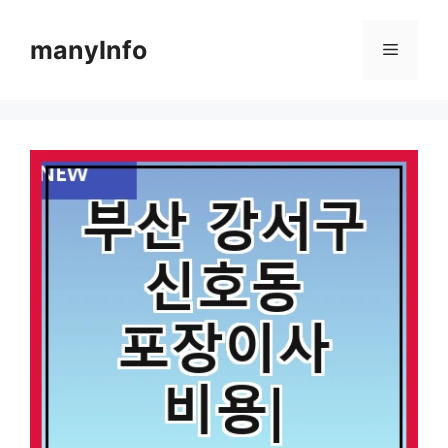
컨
텐
manyInfo
메
츠
로
뉴
건
너
뛰
기