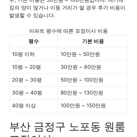
우, 기본 비용은 50만원 ~ 100만원입니다. 여기에
짐의 양이 많거나 이동 거리가 멀 경우 추가 비용이
발생할 수 있습니다.
아파트 평수에 따른 포장이사 비용
평수
기본 비용
10평 이하
10만원 ~ 50만원
10평 ~ 20평
30만원 ~ 60만원
20평 ~ 30평
50만원 ~ 100만원
30평 ~ 40평
80만원 ~ 130만원
40평 이상
100만원 ~ 150만원
부산 금정구 노포동 원룸