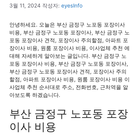
3월 11, 2024
작성자:
eyesInfo
안녕하세요. 오늘은 부산 금정구 노포동 포장이사
비용, 부산 금정구 노포동 포장이사, 부산 금정구 노
포동 포장이사 견적, 포장이사 주의할점, 아파트 포
장이사 비용, 원룸 포장이사 비용, 이사업체 추천 에
대해 자세하게 알아보는 글입니다. 부산 금정구 노
포동 포장이사 비용, 부산 금정구 노포동 포장이사,
부산 금정구 노포동 포장이사 견적, 포장이사 주의
할점, 아파트 포장이사 비용, 원룸 포장이사 비용 이
사업체 추천 순서대로 주소, 전화번호, 근처역을 알
아보도록 하겠습니다.
부산 금정구 노포동 포장
이사 비용