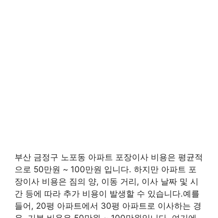
부산 금정구 노포동 아파트 포장이사 비용은 평균적
으로 50만원 ~ 100만원 입니다. 하지만 아파트 포
장이사 비용은 짐의 양, 이동 거리, 이사 날짜 및 시
간 등에 따라 추가 비용이 발생할 수 있습니다.예를
들어, 20평 아파트에서 30평 아파트로 이사하는 경