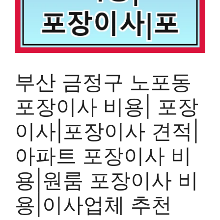
부산 금정구 노포동
포장이사 비용| 포장
이사|포장이사 견적|
아파트 포장이사 비
용|원룸 포장이사 비
용|이사업체 추천