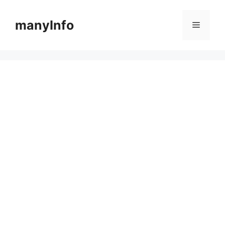
컨
텐
manyInfo
메
츠
로
뉴
건
너
뛰
기