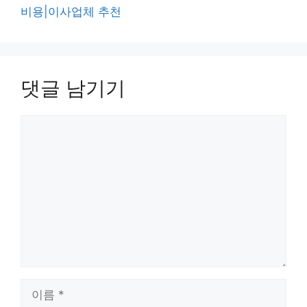
비용|이사업체 추천
댓글 남기기
댓
글
이
름