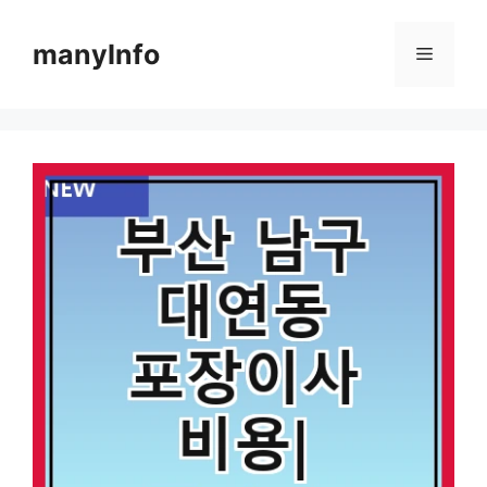
컨
텐
manyInfo
메
츠
로
뉴
건
너
뛰
기