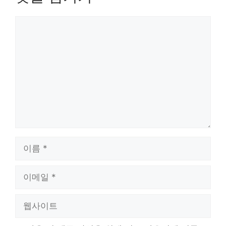
댓
글
이
름
이
메
일
웹
사
이