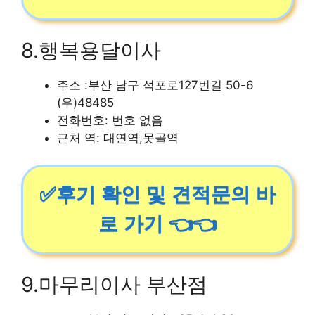
8.행복용달이사
주소 :부산 남구 석포로127번길 50-6
(우)48485
전화번호: 번호 없음
근처 역: 대연역,못골역
✅후기 확인 및 견적문의 바
로 가기 👈👈
9.마무리이사 부산점