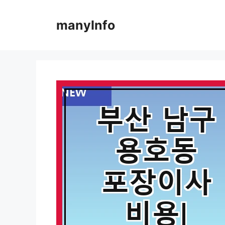
컨
텐
manyInfo
츠
로
건
너
뛰
기