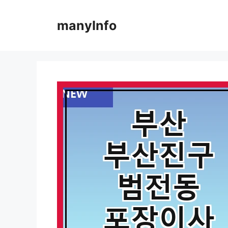
컨
텐
manyInfo
츠
로
건
너
뛰
기