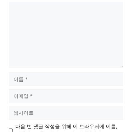
댓
글
이
름
이
메
일
웹
사
이
다음 번 댓글 작성을 위해 이 브라우저에 이름,
트