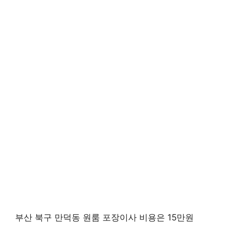
부산 북구 만덕동 원룸 포장이사 비용은 15만원