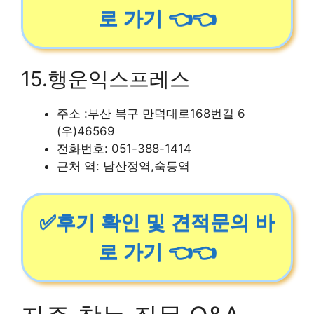
로 가기 👈👈
15.행운익스프레스
주소 :부산 북구 만덕대로168번길 6
(우)46569
전화번호: 051-388-1414
근처 역: 남산정역,숙등역
✅후기 확인 및 견적문의 바
로 가기 👈👈