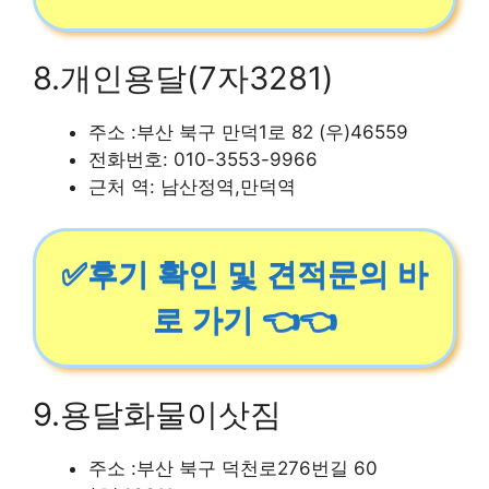
8.개인용달(7자3281)
주소 :부산 북구 만덕1로 82 (우)46559
전화번호: 010-3553-9966
근처 역: 남산정역,만덕역
✅후기 확인 및 견적문의 바
로 가기 👈👈
9.용달화물이삿짐
주소 :부산 북구 덕천로276번길 60