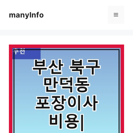
컨
텐
manyInfo
메
츠
로
뉴
건
너
뛰
기