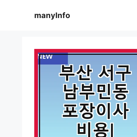
컨
텐
manyInfo
츠
로
건
너
뛰
기