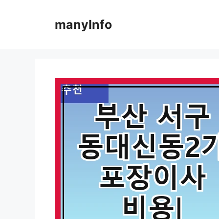
컨
텐
manyInfo
츠
로
건
너
뛰
기