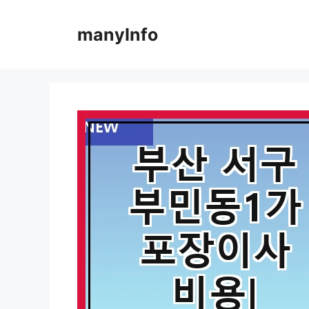
컨
텐
manyInfo
츠
로
건
너
뛰
기