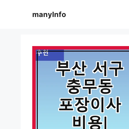
컨
텐
manyInfo
츠
로
건
너
뛰
기