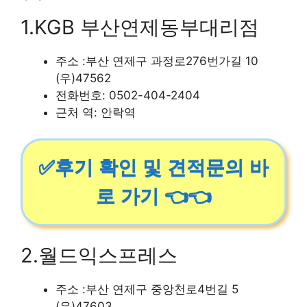
1.KGB 부산연제동부대리점
주소 :부산 연제구 과정로276번가길 10
(우)47562
전화번호: 0502-404-2404
근처 역: 안락역
✅후기 확인 및 견적문의 바
로 가기 👈👈
2.월드익스프레스
주소 :부산 연제구 중앙천로4번길 5
(우)47603