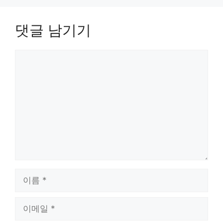
댓글 남기기
댓
글
이
름
이
메