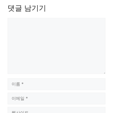
댓글 남기기
댓
글
이
름
이
메
일
웹