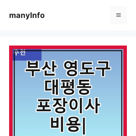
컨
텐
manyInfo
메
츠
로
뉴
건
너
뛰
기