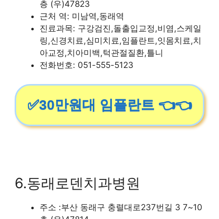
층 (우)47823
근처 역: 미남역,동래역
진료과목: 구강검진,돌출입교정,비염,스케일
링,신경치료,심미치료,임플란트,잇몸치료,치
아교정,치아미백,턱관절질환,틀니
전화번호: 051-555-5123
✅30만원대 임플란트 👈👈
6.동래로덴치과병원
주소 :부산 동래구 충렬대로237번길 3 7~10