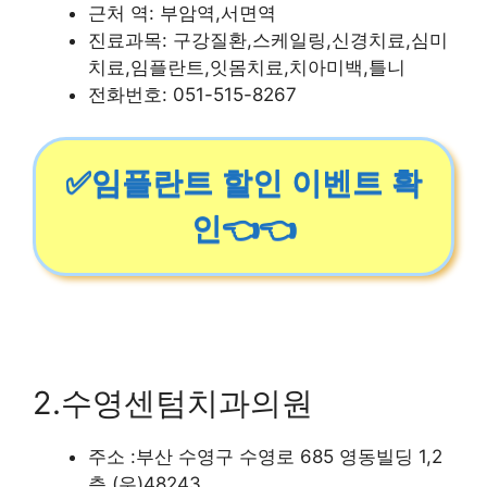
근처 역: 부암역,서면역
진료과목: 구강질환,스케일링,신경치료,심미
치료,임플란트,잇몸치료,치아미백,틀니
전화번호: 051-515-8267
✅임플란트 할인 이벤트 확
인👈👈
2.수영센텀치과의원
주소 :부산 수영구 수영로 685 영동빌딩 1,2
층 (우)48243