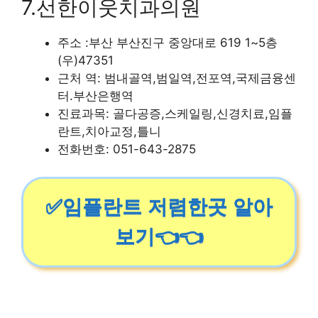
7.선한이웃치과의원
주소 :부산 부산진구 중앙대로 619 1~5층
(우)47351
근처 역: 범내골역,범일역,전포역,국제금융센
터.부산은행역
진료과목: 골다공증,스케일링,신경치료,임플
란트,치아교정,틀니
전화번호: 051-643-2875
✅임플란트 저렴한곳 알아
보기👈👈