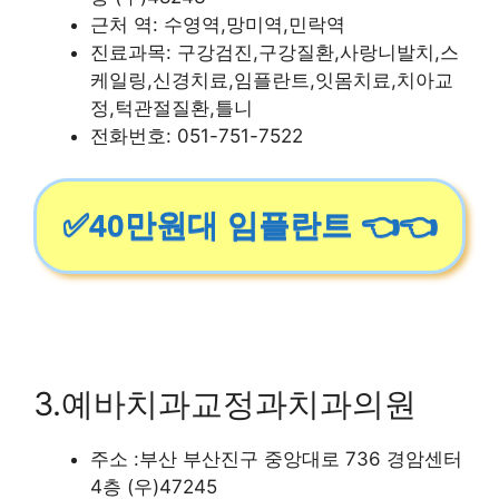
근처 역: 수영역,망미역,민락역
진료과목: 구강검진,구강질환,사랑니발치,스
케일링,신경치료,임플란트,잇몸치료,치아교
정,턱관절질환,틀니
전화번호: 051-751-7522
✅40만원대 임플란트 👈👈
3.예바치과교정과치과의원
주소 :부산 부산진구 중앙대로 736 경암센터
4층 (우)47245