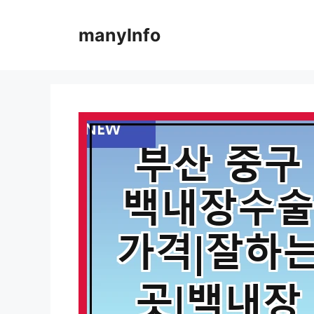
컨
텐
manyInfo
츠
로
건
너
뛰
기