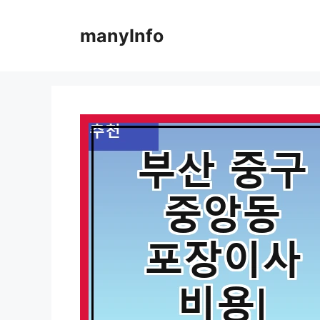
컨
텐
manyInfo
츠
로
건
너
뛰
기