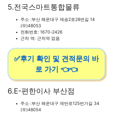
5.전국스마트통합물류
주소 :부산 해운대구 재송2로28번길 14
(우)48053
전화번호: 1670-2426
근처 역: 근처역 없음
✅후기 확인 및 견적문의 바
로 가기 👈👈
6.E-편한이사 부산점
주소 :부산 해운대구 재반로125번가길 34
(우)48054