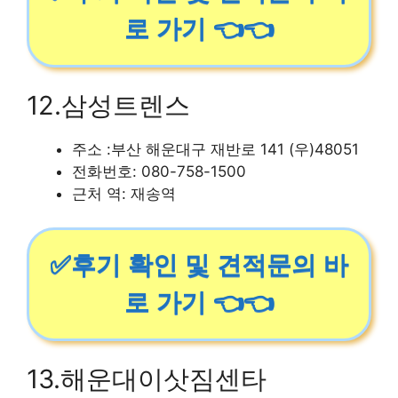
로 가기 👈👈
12.삼성트렌스
주소 :부산 해운대구 재반로 141 (우)48051
전화번호: 080-758-1500
근처 역: 재송역
✅후기 확인 및 견적문의 바
로 가기 👈👈
13.해운대이삿짐센타