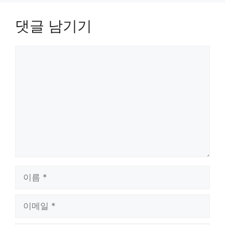
댓글 남기기
댓
글
이
름
이
메