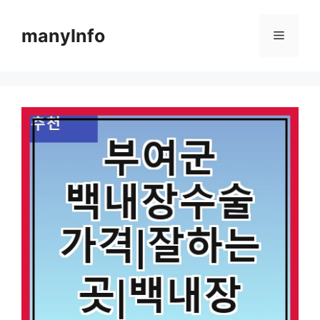
컨
텐
manyInfo
메
츠
로
뉴
건
너
뛰
기