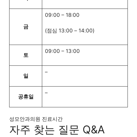
09:00
–
18:00
금
(점심
13:00
–
14:00
)
09:00
–
13:00
토
–
일
–
공휴일
성모안과의원 진료시간
자주 찾는 질문 Q&A