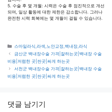
5. 수술 후 몇 개월: 시력은 수술 후 점진적으로 개선
되며, 일상 활동에 대한 제한은 감소합니다. 그러나
완전한 시력 회복에는 몇 개월이 걸릴 수 있습니다.
카
스마일라식,라섹,노안교정,백내장,라식
테
금산군 백내장수술 가격|잘하는곳|백내장 수술
고
비용|저렴한 곳|싼곳|싸게 하는곳
리
서천군 백내장수술 가격|잘하는곳|백내장 수술
비용|저렴한 곳|싼곳|싸게 하는곳
댓글 남기기