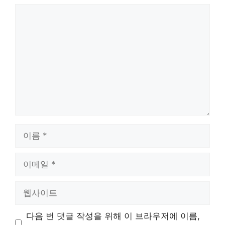
댓
글
이
름
이
메
일
웹
사
이
다음 번 댓글 작성을 위해 이 브라우저에 이름,
트