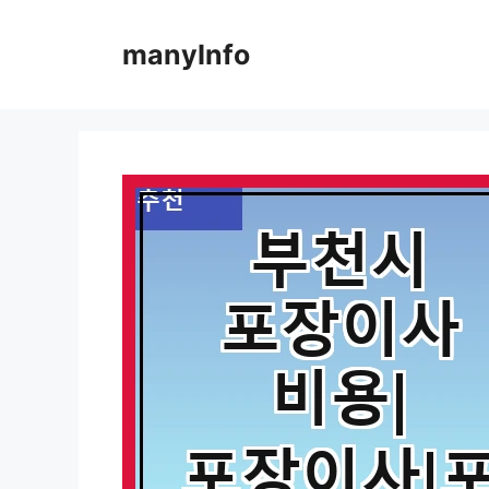
컨
텐
manyInfo
츠
로
건
너
뛰
기