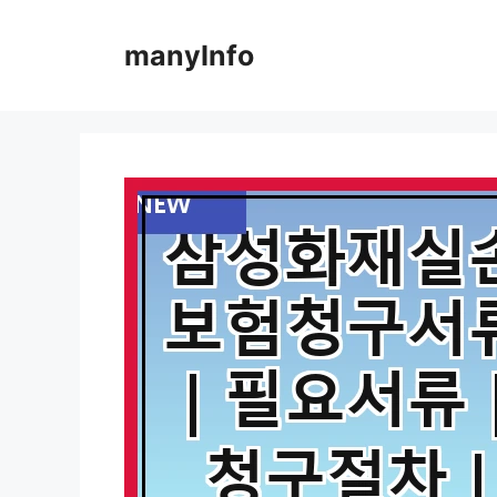
컨
텐
manyInfo
츠
로
건
너
뛰
기